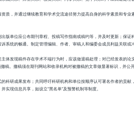
辑资质，并通过继续教育和学术交流途径努力提高自身的科学素质和专业
刊出版单位应公布期刊章程、投稿写作指南或稿约等，并及时更新；保证
投诉系统的畅通。制定管理编辑、作者、审稿人和编委会成员利益关联或
述主体发现稿件存在学术不端行为时，应该做退稿处理；对已经发表的论
须撤稿。撤稿须在期刊网站和收录机构对被撤稿的文章做显著标识，并公
式的科研成果发布；共同呼吁科研机构和单位按顺序认可署名作者的贡献
并实现信息共享，如设立“黑名单”及预警机制等制度。