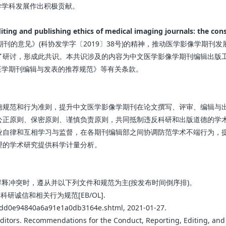
学学科发展作出积极贡献。
blishing ethics of medical imaging journals: the conse
见》(科协发学字〔2019〕38号)的精神，推动医学影像学期刊发展，“
进行了研讨，形成此共识。本共识涉及的内容为中文医学影像学期刊编辑出
医学期刊编辑与发表的推荐规范》等有关条款。
德规范和行为准则，提升中文医学影像学期刊在论文撰写、评审、编辑与
公正原则、保密原则、谨慎负责原则，共同抵制违反科研和出版道德的学
业自律和互相学习与监督，在各期刊编辑部之间协调防范学术不端行为，
理的学术研究提供科学计量分析。
冲突时，遵从并以下列文件和规范为主(按发布时间倒序排)。
科研诚信和相关行为规范[EB/OL].
ddd0e94840a6a91e1a0db3164e.shtml, 2021-01-27.
tors. Recommendations for the Conduct, Reporting, Editing, and P