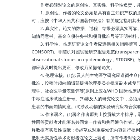
作者必须对论文的原创性、真实性、科学性负责，并
1. 原创性。作者的论文必须是具有自主知识产权的
时，应按《中华人民共和国著作权法》有关规定指明其
2. 真实性。论文的数据、过程、结果必须真实可靠
知情同意书、基金立项任务书和项目批准号等证明材料
3. 科学性。临床研究论文作者应遵循相关指南撰写，须满足随机、
CONSORT)、非随机对照试验研究报告规范(transparent report
observational studies in epidemiology，ST
都应该及时提出更正、修改乃至撤销论文。
4. 伦理审核。(1)涉及人的生物医学研究应遵循生
批准，投稿时须向编辑部提供伦理委员会批复副本或复印
理学、社会医学量表测评等)原则上应在WHO 国际临床试验注册中心(htt
中标注临床试验注册号。(3)涉及人的研究论文中，必
患者的书面知情同意。(4)涉及动物的实验研究应符合
5. 作者署名。(1)署名作者原则上按贡献大小排序
性同等贡献者才能署名共同第一作者和共同通信作者。(
释数据有实质性贡献；②起草或对重要知识内容进行批判
抵制无实质性学术贡献者在论文上署名，所有作者对论文