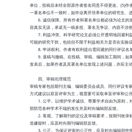
单位，投稿后未经全部原作者签名同意不得更改。(5)
一署名单位不一致时，如毕业离开培养单位的研究生、
6. 诚信保障。所有作者和署名单位都必须为论文的
容真实无误，承诺无一稿多投、署名无争议、内容不涉
7. 利益冲突。科学研究论文必须公开透明地回避利
可能的研究干扰，包括但不限于利益相关方是否在实验
8. 申诉权利。作者有权利提出需回避的同行评议名
9. 退稿与撤稿。在投稿、审稿、编辑加工期间，如
发表后，如果作者及其署名单位发现上述问题，亦应主
四、审稿伦理规范
审稿专家包括期刊主编、编辑委员会成员、同行评议专
方式建议以双盲评审为主，视需要可采取单盲评审和公
1. 公平。以维护学术诚信、尊重学术自由为原则，
部防范各种学术不端的发生并及时向编辑部反馈。
2. 客观。了解期刊的定位及审稿要求，按期刊收录
造嫌疑时，应及时向期刊编辑部反馈。
3. 公正。为保证评审的公正性，应及时向编辑部申明