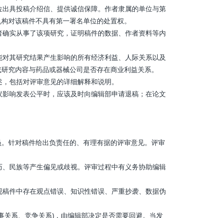
位出具投稿介绍信、提供诚信保障。作者隶属的单位与第
机构对该稿件不具有第一署名单位的处置权。
者确实从事了该项研究，证明稿件的数据、作者资料等内
能对其研究结果产生影响的所有经济利益、人际关系以及
或研究内容与药品或器械公司是否存在商业利益关系。
述，包括对评审意见的详细解释和说明。
议影响发表公平时，应该及时向编辑部申请退稿；在论文
员。针对稿件给出负责任的、有理有据的评审意见。评审
历、民族等产生偏见或歧视。评审过程中有义务协助编辑
现稿件中存在观点错误、知识性错误、严重抄袭、数据伪
事关系、竞争关系)，由编辑部决定是否需要回避。当发