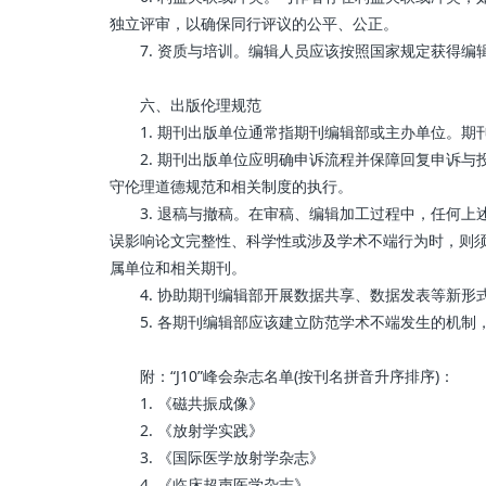
独立评审，以确保同行评议的公平、公正。
7. 资质与培训。编辑人员应该按照国家规定获得编
六、出版伦理规范
1. 期刊出版单位通常指期刊编辑部或主办单位。期
2. 期刊出版单位应明确申诉流程并保障回复申诉与
守伦理道德规范和相关制度的执行。
3. 退稿与撤稿。在审稿、编辑加工过程中，任何上
误影响论文完整性、科学性或涉及学术不端行为时，则
属单位和相关期刊。
4. 协助期刊编辑部开展数据共享、数据发表等新形
5. 各期刊编辑部应该建立防范学术不端发生的机制，
附：“J10”峰会杂志名单(按刊名拼音升序排序)：
1. 《磁共振成像》
2. 《放射学实践》
3. 《国际医学放射学杂志》
4. 《临床超声医学杂志》