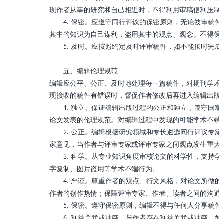
现作者从事的研究和自己相近时，不得利用审稿便利压
4. 保密。应遵守同行评议的保密原则，无论被审稿
其中的知识为自己谋利，盗用其中的观点、观念。不得
5. 及时。应按照约定及时评审稿件，如不能按时完
五、编辑伦理规范
编辑应公平、公正、及时地处理每一篇稿件，对期刊学
现接收的稿件有错误时，督促作者修改后再进入编辑出
1. 独立。保证编辑出版过程的公正和独立，遵守国
论文发表的伦理规范。对编辑过程中发现的可能学术不
2. 公正。编辑根据研究领域和专长遴选同行评议专
家意见，当作者与评审专家或评审专家之间观点发生重
3. 科学。从专业知识角度审核论文的科学性，支持
字复制、图片盗用等学术不端行为。
4. 严谨。尊重作者的观点、行文风格，对论文所做
作者的创作热情；保障评审专家、作者、读者之间的沟
5. 保密。遵守保密原则，编辑不得与任何人分享稿
6. 利益关联或冲突。与作者存在利益关联或冲突，