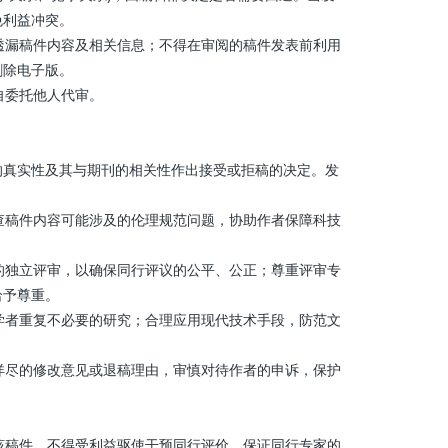
免利益冲突。
透漏稿件内容及相关信息；不得在审阅的稿件发表前利用
删除电子版。
自委托他人代审。
的真实性及其与期刊的相关性作出接受或拒稿的决定。发
查稿件内容可能涉及的伦理规范问题，协助作者保障科技
的独立评审，以确保同行评议的公平、公正；尊重评审专
给予尊重。
学者重复不必要的研究；合理应用现代技术手段，防范文
详尽的修改意见或退稿理由，审慎对待作者的申诉，保护
该稿件。不得受利益驱使干预同行评价，保证同行专家的