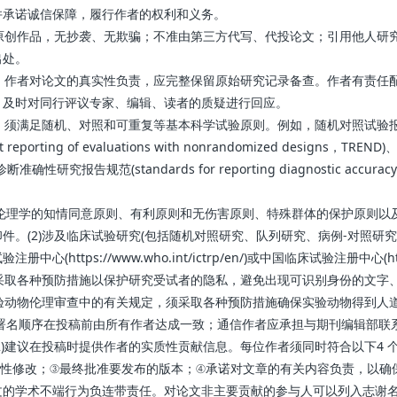
承诺诚信保障，履行作者的权利和义务。
原创作品，无抄袭、无欺骗；不准由第三方代写、代投论文；引用他人研
出处。
。作者对论文的真实性负责，应完整保留原始研究记录备查。作者有责任
，及时对同行评议专家、编辑、读者的质疑进行回应。
对照和可重复等基本科学试验原则。例如，随机对照试验报告规范(consolidate
ing of evaluations with nonrandomized designs，TREND)
ROBE)、诊断准确性研究报告规范(standards for reporting diagnostic
命伦理学的知情同意原则、有利原则和无伤害原则、特殊群体的保护原则
件。(2)涉及临床试验研究(包括随机对照研究、队列研究、病例-对照研
ps://www.who.int/ictrp/en/)或中国临床试验注册中心(http://w
须采取各种预防措施以保护研究受试者的隐私，避免出现可识别身份的文字
实验动物伦理审查中的有关规定，须采取各种预防措施确保实验动物得到人
，署名顺序在投稿前由所有作者达成一致；通信作者应承担与期刊编辑部
2)建议在投稿时提供作者的实质性贡献信息。每位作者须同时符合以下4 
性修改；③最终批准要发布的版本；④承诺对文章的有关内容负责，以确保
的学术不端行为负连带责任。对论文非主要贡献的参与人可以列入志谢名单