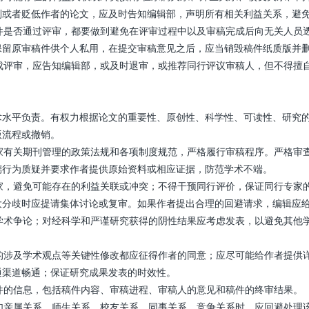
制或者贬低作者的论文，应及时告知编辑部，声明所有相关利益关系，避
件是否通过评审，都要做到避免在评审过程中以及审稿完成后向无关人员
保留原审稿件供个人私用，在提交审稿意见之后，应当销毁稿件纸质版并
成评审，应告知编辑部，或及时退审，或推荐同行评议审稿人，但不得擅
术水平负责。有权力根据论文的重要性、原创性、科学性、可读性、研究
版流程或撤销。
家有关期刊管理的政策法规和各项制度规范，严格履行审稿程序。严格审
端行为质疑并要求作者提供原始资料或相应证据，防范学术不端。
家，避免可能存在的利益关联或冲突；不得干预同行评价，保证同行专家
大分歧时应提请集体讨论或复审。如果作者提出合理的回避请求，编辑应
学术争论；对经科学和严谨研究获得的阴性结果应考虑发表，以避免其他
的涉及学术观点等关键性修改都应征得作者的同意；应尽可能给作者提供
通渠道畅通；保证研究成果发表的时效性。
件的信息，包括稿件内容、审稿进程、审稿人的意见和稿件的终审结果。
如亲属关系、师生关系、校友关系、同事关系、竞争关系时，应回避处理