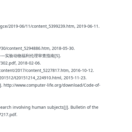
6/11/content_5399239.htm, 2019-06-11.
tent_5294886.htm, 2018-05-30.
——实验动物福利伦理审查指南[S].
302.pdf, 2018-02-06.
17/content_5227817.htm, 2016-10-12.
2/t20151214_224910.html, 2015-11-23.
]. http://www.computer-life.org/download/Code-of-
earch involving human subjects[J]. Bulletin of the
7217.pdf.