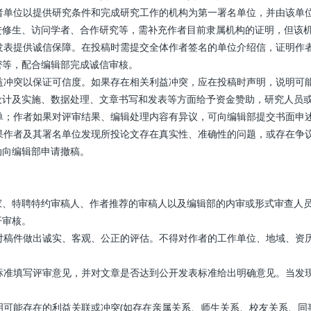
作者单位以提供研究条件和完成研究工作的机构为第一署名单位，并由该单
进修生、访问学者、合作研究等，需补充作者目前隶属机构的证明，但该
发表提供诚信保障。在投稿时需提交全体作者签名的单位介绍信，证明作
密等，配合编辑部完成诚信审核。
益冲突以保证可信度。如果存在相关利益冲突，应在投稿时声明，说明可
设计及实施、数据处理、文章书写和发表等方面给予资金赞助，研究人员
单；作者如果对评审结果、编辑处理内容有异议，可向编辑部提交书面申
果作者及其署名单位发现所投论文存在真实性、准确性的问题，或存在争
动向编辑部申请撤稿。
家、特聘特约审稿人、作者推荐的审稿人以及编辑部的内审或形式审查人
开审核。
对稿件做出诚实、客观、公正的评估。不得对作者的工作单位、地域、资
标准填写评审意见，并对文章是否达到公开发表标准给出明确意见。当发
可能存在的利益关联或冲突(如存在亲属关系、师生关系、校友关系、同