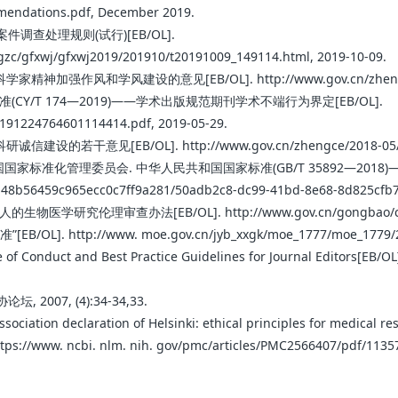
mmendations.pdf, December 2019.
件调查处理规则(试行)[EB/OL].
fgzc/gfxwj/gfxwj2019/201910/t20191009_149114.html, 2019-10-09.
学风建设的意见[EB/OL]. http://www.gov.cn/zhengce/2019-0
/T 174—2019)——学术出版规范期刊学术不端行为界定[EB/OL].
20191224764601114414.pdf, 2019-05-29.
[EB/OL]. http://www.gov.cn/zhengce/2018-05/30/con
准化管理委员会. 中华人民共和国国家标准(GB/T 35892—2018)
0/8ea48b56459c965ecc0c7ff9a281/50adb2c8-dc99-41bd-8e68-8d825cfb7
查办法[EB/OL]. http://www.gov.cn/gongbao/content/20
http://www. moe.gov.cn/jyb_xxgk/moe_1777/moe_1779/20151
 Conduct and Best Practice Guidelines for Journal Editors[EB/OL
007, (4):34-34,33.
ation declaration of Helsinki: ethical principles for medical res
https://www. ncbi. nlm. nih. gov/pmc/articles/PMC2566407/pdf/1135