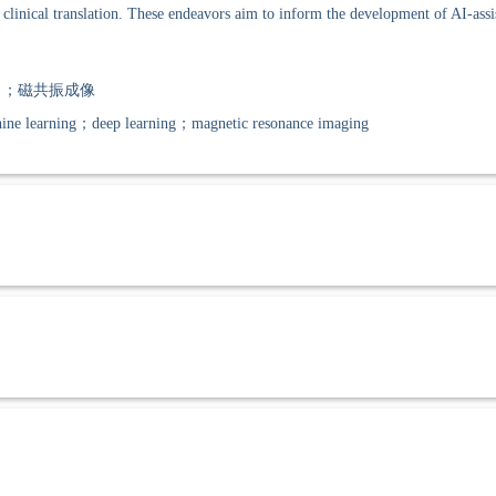
d clinical translation. These endeavors aim to inform the development of AI-assi
习；磁共振成像
hine learning；deep learning；magnetic resonance imaging