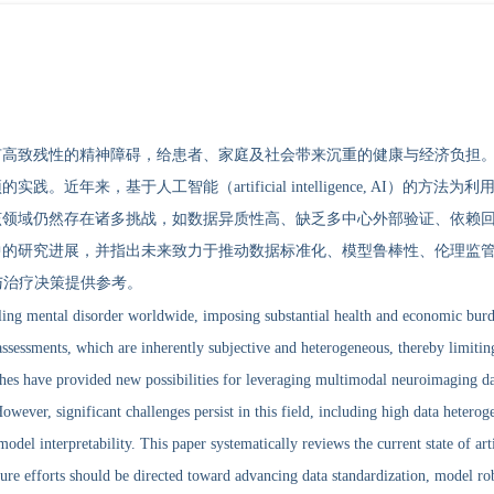
有高致残性的精神障碍，给患者、家庭及社会带来沉重的健康与经济负担
近年来，基于人工智能（artificial intelligence, AI）的
该领域仍然存在诸多挑战，如数据异质性高、缺乏多中心外部验证、依赖
中的研究进展，并指出未来致力于推动数据标准化、模型鲁棒性、伦理监
与治疗决策提供参考。
ling mental disorder worldwide, imposing substantial health and economic burden
ssessments, which are inherently subjective and heterogeneous, thereby limiting 
aches have provided new possibilities for leveraging multimodal neuroimaging dat
wever, significant challenges persist in this field, including high data heteroge
model interpretability. This paper systematically reviews the current state of art
ure efforts should be directed toward advancing data standardization, model rob