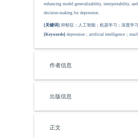
enhancing model generalizability, interpretability, an
decision-making for depression.
[关键词]
抑郁症；人工智能；机器学习；深度学
[Keywords]
depression；artificial intelligence；mac
作者信息
出版信息
正文