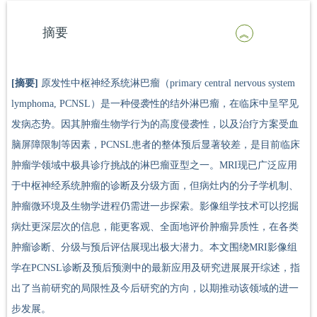
摘要
[摘要]
原发性中枢神经系统淋巴瘤（primary central nervous system
lymphoma, PCNSL）是一种侵袭性的结外淋巴瘤，在临床中呈罕见
发病态势。因其肿瘤生物学行为的高度侵袭性，以及治疗方案受血
脑屏障限制等因素，PCNSL患者的整体预后显著较差，是目前临床
肿瘤学领域中极具诊疗挑战的淋巴瘤亚型之一。MRI现已广泛应用
于中枢神经系统肿瘤的诊断及分级方面，但病灶内的分子学机制、
肿瘤微环境及生物学进程仍需进一步探索。影像组学技术可以挖掘
病灶更深层次的信息，能更客观、全面地评价肿瘤异质性，在各类
肿瘤诊断、分级与预后评估展现出极大潜力。本文围绕MRI影像组
学在PCNSL诊断及预后预测中的最新应用及研究进展展开综述，指
出了当前研究的局限性及今后研究的方向，以期推动该领域的进一
步发展。