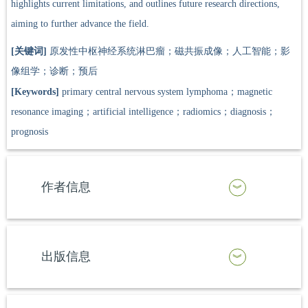
highlights current limitations, and outlines future research directions,
aiming to further advance the field.
[关键词]
原发性中枢神经系统淋巴瘤；磁共振成像；人工智能；影
像组学；诊断；预后
[Keywords]
primary central nervous system lymphoma；magnetic
resonance imaging；artificial intelligence；radiomics；diagnosis；
prognosis
作者信息
出版信息