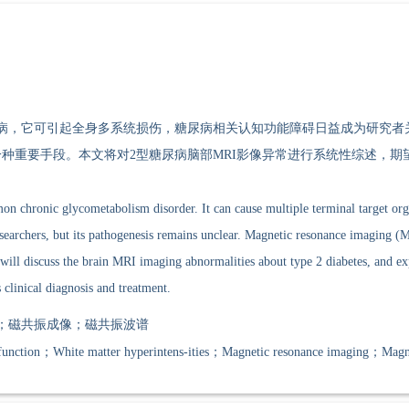
病，它可引起全身多系统损伤，糖尿病相关认知功能障碍日益成为研究者
种重要手段。本文将对2型糖尿病脑部MRI影像异常进行系统性综述，期
on chronic glycometabolism disorder. It can cause multiple terminal target org
researchers, but its pathogenesis remains unclear. Magnetic resonance imaging 
will discuss the brain MRI imaging abnormalities about type 2 diabetes, and exp
 clinical diagnosis and treatment.
；磁共振成像；磁共振波谱
function；White matter hyperintens-ities；Magnetic resonance imaging；Magne