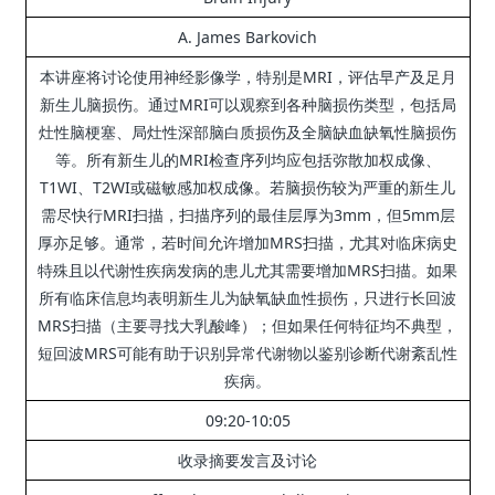
A. James Barkovich
本讲座将讨论使用神经影像学，特别是MRI，评估早产及足月
新生儿脑损伤。
通过MRI可以观察到各种脑损伤类型，包括局
灶性脑梗塞、局灶性深部脑白质损伤及全脑缺血缺氧性脑损伤
等。
所有新生儿的MRI检查序列均应包括弥散加权成像、
T1WI、T2WI或磁敏感加权成像。
若脑损伤较为严重的新生儿
需尽快行MRI扫描，扫描序列的最佳层厚为3mm，但5mm层
厚亦足够。
通常，若时间允许增加MRS扫描，尤其对临床病史
特殊且以代谢性疾病发病的患儿尤其需要增加MRS扫描。
如果
所有临床信息均表明新生儿为缺氧缺血性损伤，只进行长回波
MRS扫描（主要寻找大乳酸峰）；
但如果任何特征均不典型，
短回波MRS可能有助于识别异常代谢物以鉴别诊断代谢紊乱性
疾病。
09:20-10:05
收录摘要发言及讨论