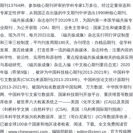
期刊13764种。参加核心期刊评审的学科专家1万多位。经过定量筛选和
专家定性评审，从我国正在出版的中文期刊中评选出1990种核心期刊。
《磁共振成像》杂志创刊于2010年1月，为国内第一本医学磁共振专
业期刊，为公开获取（OA）期刊，业务主管单位：国家卫生和健康委员
会。现为月刊，每月20日出版。《磁共振成像》杂志实行同行评议制度
和三审三校制度，平均刊发周期180天。办刊理念：办精品期刊、促学科
发展、惠百姓健康，打造世界一流的磁共振媒体。杂志特色：注重内容的
科学性、前沿性、实用性和原创性，重点报道磁共振成像相关的临床应用
与基础研究。《磁共振成像》杂志入编《中文核心期刊要目总览》2020
年版（即第9版），被评为中国科技核心期刊(2013-2021年)、中国科学
引文数据库(CSCD)来源期刊(2013-2018年)、中国科技论文统计源期刊
(2013-2021年)。被国内知名数据库中国知网、万方数据、中华医学期刊
网、中国科学引文索引数据库、国家科技期刊开放平台、重庆维普等数据
库收录，被世界六大检索系统之一——美国《化学文摘》(CA)以及美国
《剑桥科学文摘（自然科学)》(CSA)、美国《乌利希国际期刊指南》、
日本科学技术振兴机构数据库、波兰《哥白尼索引》(IC)等数据库收录，
已被全球100余个国家和地区读者检索、阅读、下载。全文免费阅读官
网：www.chinesemri.com，编辑部邮箱：editor@cjmri.cn，官方投稿网