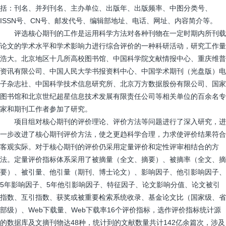
括：刊名、并列刊名、主办单位、出版年、出版频率、中图分类号、
ISSN号、CN号、邮发代号、编辑部地址、电话、网址、内容简介等。
评选核心期刊的工作是运用科学方法对各种刊物在一定时期内所刊载
论文的学术水平和学术影响力进行综合评价的一种科研活动，研究工作量
浩大。北京地区十几所高校图书馆、中国科学院文献情报中心、重庆维普
资讯有限公司、中国人民大学书报资料中心、中国学术期刊（光盘版）电
子杂志社、中国科学技术信息研究所、北京万方数据股份有限公司、国家
图书馆和北京世纪超星信息技术发展有限责任公司等相关单位的百余名专
家和期刊工作者参加了研究。
项目组对核心期刊的评价理论、评价方法等问题进行了深入研究，进
一步改进了核心期刊评价方法，使之更趋科学合理，力求使评价结果符合
客观实际。对于核心期刊的评价仍采用定量评价和定性评审相结合的方
法。定量评价指标体系采用了被摘量（全文、摘要）、被摘率（全文、摘
要）、被引量、他引量（期刊、博士论文）、影响因子、他引影响因子、
5年影响因子、5年他引影响因子、特征因子、论文影响分值、论文被引
指数、互引指数、获奖或被重要检索系统收录、基金论文比（国家级、省
部级）、Web下载量、Web下载率16个评价指标，选作评价指标统计源
的数据库及文摘刊物达48种，统计到的文献数量共计142亿余篇次，涉及