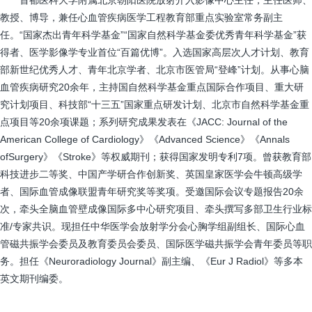
教授、博导，兼任心血管疾病医学工程教育部重点实验室常务副主
任。“国家杰出青年科学基金”“国家自然科学基金委优秀青年科学基金”获
得者、医学影像学专业首位“百篇优博”。入选国家高层次人才计划、教育
部新世纪优秀人才、青年北京学者、北京市医管局“登峰”计划。从事心脑
血管疾病研究20余年，主持国自然科学基金重点国际合作项目、重大研
究计划项目、科技部“十三五”国家重点研发计划、北京市自然科学基金重
点项目等20余项课题；系列研究成果发表在《JACC: Journal of the
American College of Cardiology》《Advanced Science》《Annals
ofSurgery》《Stroke》等权威期刊；获得国家发明专利7项。曾获教育部
科技进步二等奖、中国产学研合作创新奖、英国皇家医学会牛顿高级学
者、国际血管成像联盟青年研究奖等奖项。受邀国际会议专题报告20余
次，牵头全脑血管壁成像国际多中心研究项目、牵头撰写多部卫生行业标
准/专家共识。现担任中华医学会放射学分会心胸学组副组长、国际心血
管磁共振学会委员及教育委员会委员、国际医学磁共振学会青年委员等职
务。担任《Neuroradiology Journal》副主编、《Eur J Radiol》等多本
英文期刊编委。