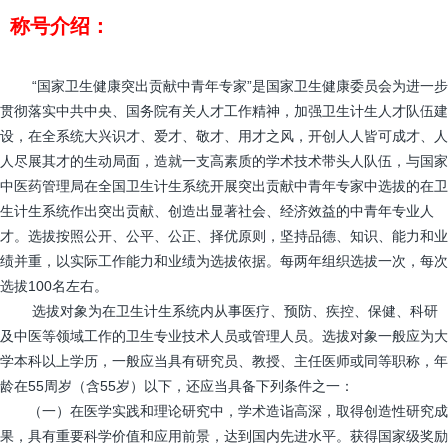
称号介绍：
“国家卫生健康突出贡献中青年专家”是国家卫生健康委员会为进一步
贯彻落实中共中央、国务院有关人才工作精神，加强卫生计生人才队伍建
设，在全系统大兴识才、爱才、敬才、用才之风，开创人人皆可成才、人
人尽展其才的生动局面，造就一支高素质的学术技术带头人队伍，与国家
中医药管理局在全国卫生计生系统开展突出贡献中青年专家中选拔的在卫
生计生系统作出突出贡献、创造出显著社会、经济效益的中青年专业人
才。选拔按照公开、公平、公正、择优原则，坚持品德、知识、能力和业
绩并重，以实际工作能力和业绩为选拔依据。每两年组织选拔一次，每次
选拔100名左右。
选拔对象为在卫生计生系统内从事医疗、预防、疾控、保健、科研
及中医等领域工作的卫生专业技术人员或管理人员。选拔对象一般应为大
学本科以上学历，一般应当具有研究员、教授、主任医师或同等职称，年
龄在55周岁（含55岁）以下，还应当具备下列条件之一：
（一）在医学实践和理论研究中，学术造诣高深，取得创造性研究成
果，具有重要科学价值和应用前景，达到国内先进水平。获得国家级奖励